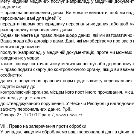
мету надання медичних послуг (наприклад, у медичній документ
видалити;
− право на перенесення даних. Ви можете вимагати, щоб ми над
персональні дані для цілей їх
передати іншому розпоряднику персональних даних, або щоб ми
розпоряднику персональних даних.
Однак ви маєте це право лише щодо даних, які ми автоматично 
Ваша згода або договір з вами. Дані, які ми зберігаємо про вас 
медичної допомоги
послуги (наприклад, у медичній документації), проте ми можемо
юридичних умовах
також іншому постачальнику медичних послуг або державному о
− право подати скаргу до контролюючого органу, якщо ви вважа
особистих
даних, є порушення правових норм щодо захисту персональних
подати скаргу до
контролюючий орган за місцем його постійного проживання, місц
місцем, де це сталося
до стверджуваного порушення. У Чеській Республіці наглядовим
захисту персональних даних, Pplk.
Сохора 27, 170 00 Прага 7, www.uoou.cz.
VIII. Право на заперечення проти обробки
У випадку, якщо ми обробляємо ваші персональні дані в цілях н