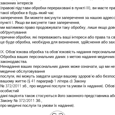
законних інтересів
(правові підстави обробки перераховані в пункті III), ви маєте п
такої обробки в будь-який час
заперечення. Ви можете висунути заперечення за нашою адрес
пункті I. Якщо ви висунете таке заперечення,
ми матимемо право продовжувати таку обробку, лише якщо до
обґрунтування
причини обробки, які переважають ваші інтереси або права та с
це буде обробка, необхідна для визначення, здійснення або зах
IX. Обов'язкова обробка та обов'язковість надання персональн
Обробка ваших персональних даних з метою надання медичних 
законодавства.
Ненадання ваших персональних даних може означати, що ми не
медичне обслуговування
послуги, які можуть завдати шкоди вашому здоров’ю або безпо
вашому життю (§ 41 параграф 1 літера d) Закону
№ 372/2011 зб., про медичні послуги та умови їх надання). Обов
особистий
дані пацієнта також стосуються його законного представника або 
Закону № 372/2011 Зб.,
про медичні послуги та умови їх надання).