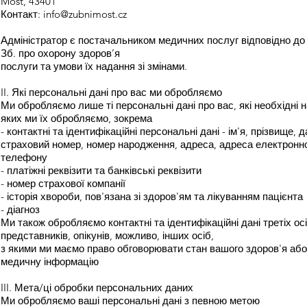
Most, 43401
Контакт: info@zubnimost.cz
Адміністратор є постачальником медичних послуг відповідно д
Зб. про охорону здоров’я
послуги та умови їх надання зі змінами.
II. Які персональні дані про вас ми обробляємо
Ми обробляємо лише ті персональні дані про вас, які необхідні 
яких ми їх обробляємо, зокрема
- контактні та ідентифікаційні персональні дані - ім'я, прізвище,
страховий номер, номер народження, адреса, адреса електронн
телефону
- платіжні реквізити та банківські реквізити
- номер страхової компанії
- історія хвороби, пов'язана зі здоров'ям та лікуванням пацієнта
- діагноз
Ми також обробляємо контактні та ідентифікаційні дані третіх ос
представників, опікунів, можливо, інших осіб,
з якими ми маємо право обговорювати стан вашого здоров'я або
медичну інформацію
III. Мета/ці обробки персональних даних
Ми обробляємо ваші персональні дані з певною метою