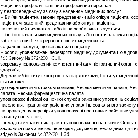
медичних професій, та інший професійний персонал
у безпосередньому зв'язку з наданням медичних послуг
− Ви (як пацієнти), законні представники або опікун пацієнта, ос
пацієнтом, законний представник або опікун пацієнта,
патронатний вихователь або інша особа, яка піклується
− інші постачальники медичних послуг або постачальники соціа
забезпечення безперервності інших медичних та
соціальні послуги, що надаються пацієнту
− особи, уповноважені перевіряти медичну документацію відповід
§65 Закону № 372/2001 Coll.,
зокрема уповноважений компетентний адміністративний орган, о
здоров'я,
Державний інститут контролю за наркотиками, Інститут медичної
статистики,
договірні медичні страхові компанії, Чеська медична палата, Че
палата, Чеська фармацевтична палата,
уповноважені лікарі оціночної служби районних управлінь соціа
населення, працівники районних управлінь соціального захисту
на проведення перевірки уповноважені працівники районних упр
захисту населення,
Громадський захисник прав та уповноважені працівники Офісу 
захисника прав з метою перевірки документів, необхідних для 
згідно із Законом № 372/2011 Зб.