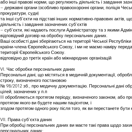
або інші правові норми, що регулюють діяльність і завдання заз
− державні органи (особливо правоохоронні органи, поліція Чесь
прокуратури, суди)
та інші суб'єкти на підставі інших нормативно-правових актів, 
діяльність і завдання зазначених суб'єктів
− суб’єкти, які надають послуги Адміністратору та з якими Адмі
відповідний договір на обробку персональних даних.
Ваші особисті дані зберігаються на території Чеської Республіки 
країни-члена Європейського Союзу, і ми не маємо наміру переда
території Європейського Союзу.
відповідно до третіх країн або міжнародних організацій
VI. Час обробки персональних даних
Персональні дані, що містяться в медичній документації, оброб
строку, визначеного постановою
№ 98/2012 зб., про медичну документацію. Персональні дані о
цілей, зазначених у п.п
III обробляються протягом періоду, визначеного законом, або пр
протягом якого ви будете нашим пацієнтом, і
згодом протягом одного року після того, як ви перестанете бути
VII. Права суб'єкта даних
При обробці персональних даних ви маєте такі права щодо захи
персональних даних: