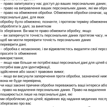
− право запитувати у нас доступ до ваших персональних даних;
− право на виправлення ваших персональних даних, які ми обр
− право на обмеження обробки. Обмеження обробки означає, щ
персональні дані, для яких
обробку було обмежено, позначте, і протягом терміну обмежен
обробляти їх далі, за винятком
їх зберігання. Ви маєте право обмежити обробку, якщо:
− ви заперечуєте точність персональних даних протягом часу, н
щоб ми могли перевірити точність персональних даних
перевірити дані;
− обробка є незаконною, і ви відмовляєтесь видаляти свої персо
просите їх обмеження
використання;
− якщо нам більше не потрібні ваші персональні дані для цілей 
потрібні вам для ідентифікації,
здійснення або захист правових вимог;
− якщо ви висунули заперечення проти обробки, зазначеної нижче
вона не буде перевірена,
чи наші законні причини обробки переважають ваші інтереси або
- право на видалення персональних даних. Право на видалення
поширюється лише на персональні дані, які
ми обробляємо для цілей, відмінних від надання медичних послуг
зберігаємо про вас