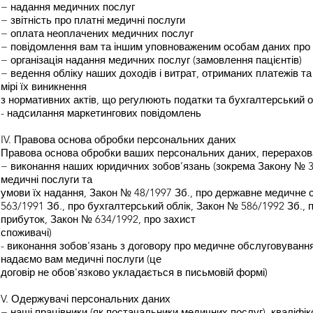
− надання медичних послуг
− звітність про платні медичні послуги
− оплата неоплачених медичних послуг
− повідомлення вам та іншим уповноваженим особам даних про 
− організація надання медичних послуг (замовлення пацієнтів)
− ведення обліку наших доходів і витрат, отриманих платежів та
мірі їх виникнення
з нормативних актів, що регулюють податки та бухгалтерський о
- надсилання маркетингових повідомлень
IV. Правова основа обробки персональних даних
Правова основа обробки ваших персональних даних, перерахована
− виконання наших юридичних зобов’язань (зокрема Закону № 3
медичні послуги та
умови їх надання, Закон № 48/1997 Зб., про державне медичне 
563/1991 Зб., про бухгалтерський облік, Закон № 586/1992 Зб., 
прибуток, Закон № 634/1992, про захист
споживачі)
- виконання зобов'язань з договору про медичне обслуговування,
надаємо вам медичні послуги (це
договір не обов'язково укладається в письмовій формі)
V. Одержувачі персональних даних
− наші працівники (як постачальники медичних послуг), кваліфі